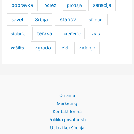
popravka
sanacija
porez
prodaja
stanovi
savet
Srbija
stiropor
terasa
stolarija
uređenje
vrata
zgrada
zidanje
zaštita
zid
O nama
Marketing
Kontakt forma
Politika privatnosti
Uslovi korišćenja