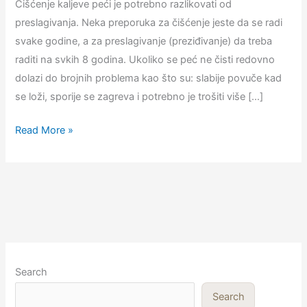
Čišćenje kaljeve peći je potrebno razlikovati od
preslagivanja. Neka preporuka za čišćenje jeste da se radi
svake godine, a za preslagivanje (preziđivanje) da treba
raditi na svkih 8 godina. Ukoliko se peć ne čisti redovno
dolazi do brojnih problema kao što su: slabije povuče kad
se loži, sporije se zagreva i potrebno je trošiti više […]
Kako
Read More »
se
čisti
kaljeva
peć
Search
Search