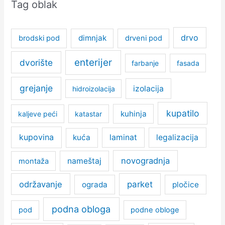
Tag oblak
drvo
dimnjak
brodski pod
drveni pod
enterijer
dvorište
farbanje
fasada
grejanje
izolacija
hidroizolacija
kupatilo
kuhinja
kaljeve peći
katastar
kupovina
kuća
laminat
legalizacija
novogradnja
nameštaj
montaža
održavanje
parket
ograda
pločice
podna obloga
pod
podne obloge