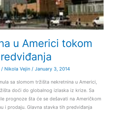
ina u Americi tokom
redviđanja
/
Nikola Vejin
/
January 3, 2014
nula sa slomom tržišta nekretnina u Americi,
išta doći do globalnog izlaska iz krize. Sa
le prognoze šta će se dešavati na Američkom
u i prodaju. Glavna stavka tih predviđanja