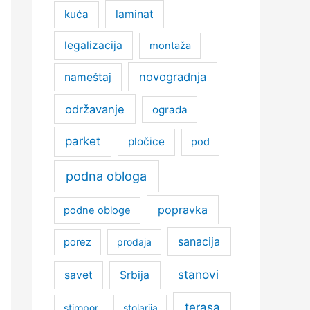
kuća
laminat
legalizacija
montaža
novogradnja
nameštaj
održavanje
ograda
parket
pločice
pod
podna obloga
popravka
podne obloge
sanacija
porez
prodaja
stanovi
savet
Srbija
terasa
stiropor
stolarija