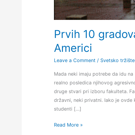
Prvih 10 gradov
Americi
Leave a Comment
/
Svetsko tržište
Mada neki imaju potrebe da idu na p
realno posledica njihovog agresivn
druge stvari pri izboru fakulteta. F
državni, neki privatni. Iako je ovde
studenti […]
Prvih
Read More »
10