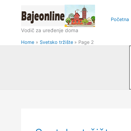
Skip
to
Početna
content
Vodič za uređenje doma
Home
Svetsko tržište
Page 2