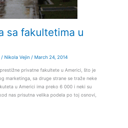
a sa fakultetima u
/
Nikola Vejin
/
March 24, 2014
restižne privatne fakultete u Americi, što je
og marketinga, sa druge strane se traže neke
akuteta u Americi ima preko 6 000 i neki su
 kod nas prisutna velika podela po toj osnovi,