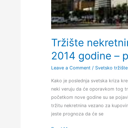
Tržište nekretn
2014 godine – p
Leave a Comment
/
Svetsko tržište
Kako je poslednja svetska kriza kre
neki veruju da će oporavkom tog trž
početkom nove godine su se pojavi
tržitu nekretnina vezano za kupovin
jeste prognoza da će se