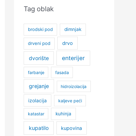
Tag oblak
dimnjak
brodski pod
drvo
drveni pod
enterijer
dvorište
farbanje
fasada
grejanje
hidroizolacija
izolacija
kaljeve peći
kuhinja
katastar
kupatilo
kupovina