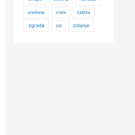
uređenje
vrata
zaštita
zgrada
zidanje
zid