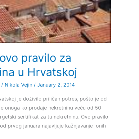
ovo pravilo za
ina u Hrvatskoj
/
Nikola Vejin
/
January 2, 2014
atskoj je doživilo priličan potres, pošto je od
nje onoga ko prodaje nekretninu veću od 50
getski sertifikat za tu nekretninu. Ovo pravilo
e od prvog januara najavljuje kažnjavanje onih