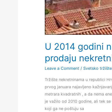
U 2014 godini n
prodaju nekretn
Leave a Comment
/
Svetsko tržište
Tržište nekretninama u republici Hrv
prvog januara najavljeno kažnjava
metrara kvadratnih , a da nema ener
je važilo od 2010 godine, ali tek s
koji ga ne poštuju sa