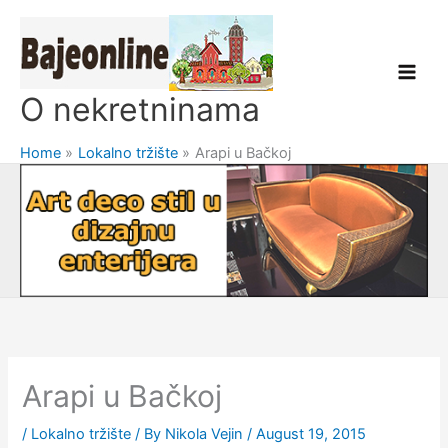
Skip
to
content
O nekretninama
Home
Lokalno tržište
Arapi u Bačkoj
Arapi u Bačkoj
/
Lokalno tržište
/ By
Nikola Vejin
/
August 19, 2015