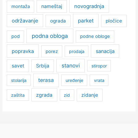
novogradnja
nameštaj
montaža
održavanje
parket
ograda
pločice
podna obloga
pod
podne obloge
popravka
sanacija
porez
prodaja
stanovi
savet
Srbija
stiropor
terasa
stolarija
uređenje
vrata
zgrada
zidanje
zaštita
zid