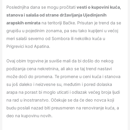
Poslednjiha dana se mogu pročitati
vesti o kupovini kuća,
stanova i salaša od strane državljanja Ujedinjenih
arapskih emirata
na teritoriji Bačke. Prisutan je trend da se
grupišu u pojedinim zonama, pa seu tako kupljeni u većoj
meri salaši severno od Sombora ili nekoliko kuća u
Prigrevici kod Apatina.
Ovaj obim trgovine je suviše mali da bi došlo do nekog
podizanja cena nekretnina, ali ako se taj trend nastavi
može doći do promena. Te promene u ceni kuća i stanova
su još daleko i neizvesne su, međutim i pored dolaska
arapa na porast bi moglo uticati i odlazak većeg broja ljudi
na rad u inostranstvo. Očekuje se da će deo novca koji
budu poslali nazad biti preusmeren na renoviranje kuća, a
deo na kupovinu novih.