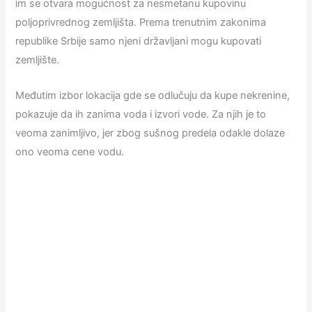
im se otvara mogućnost za nesmetanu kupovinu
poljoprivrednog zemljišta. Prema trenutnim zakonima
republike Srbije samo njeni državljani mogu kupovati
zemljište.
Međutim izbor lokacija gde se odlučuju da kupe nekrenine,
pokazuje da ih zanima voda i izvori vode. Za njih je to
veoma zanimljivo, jer zbog sušnog predela odakle dolaze
ono veoma cene vodu.