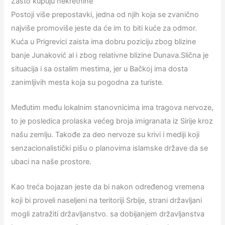
Zašto kupuju nekretnine
Postoji više prepostavki, jedna od njih koja se zvanično
najviše promoviše jeste da će im to biti kuće za odmor.
Kuća u Prigrevici zaista ima dobru poziciju zbog blizine
banje Junaković al i zbog relativne blizine Dunava.Slična je
situacija i sa ostalim mestima, jer u Bačkoj ima dosta
zanimljivih mesta koja su pogodna za turiste.
Međutim među lokalnim stanovnicima ima tragova nervoze,
to je posledica prolaska većeg broja imigranata iz Sirije kroz
našu zemlju. Takođe za deo nervoze su krivi i mediji koji
senzacionalistički pišu o planovima islamske države da se
ubaci na naše prostore.
Kao treća bojazan jeste da bi nakon određenog vremena
koji bi proveli naseljeni na teritoriji Srbije, strani državljani
mogli zatražiti državljanstvo. sa dobijanjem državljanstva