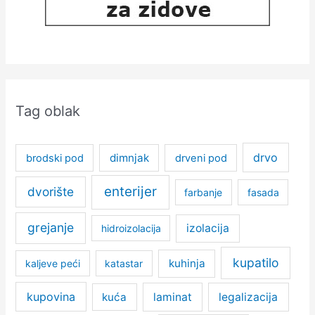
Tag oblak
drvo
dimnjak
brodski pod
drveni pod
enterijer
dvorište
farbanje
fasada
grejanje
izolacija
hidroizolacija
kupatilo
kuhinja
kaljeve peći
katastar
kupovina
kuća
laminat
legalizacija