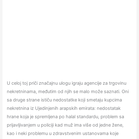
U celoj toj priči značajnu ulogu igraju agencije za trgovinu
nekretninama, međutim od njih se malo može saznati. Oni
sa druge strane ističu nedostatke koji smetaju kupcima
nekretnina iz Ujedinjenih arapskih emirata: nedostatak
hrane koja je spremljena po halal standardu, problem sa
prijavljivanjem u policiji kad muž ima više od jedne žene,
kao i neki problemu u zdravstvenim ustanovama koje