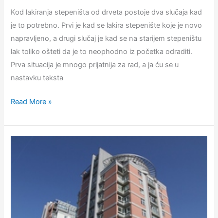
Kod lakiranja stepeništa od drveta postoje dva slučaja kad
je to potrebno. Prvi je kad se lakira stepenište koje je novo
napravljeno, a drugi slučaj je kad se na starijem stepeništu
lak toliko ošteti da je to neophodno iz početka odraditi.
Prva situacija je mnogo prijatnija za rad, a ja ću se u
nastavku teksta
Lakiranje
Read More »
drvenog
stepeništa