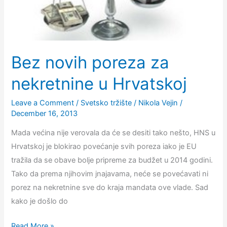
Bez novih poreza za
nekretnine u Hrvatskoj
Leave a Comment
/
Svetsko tržište
/
Nikola Vejin
/
December 16, 2013
Mada većina nije verovala da će se desiti tako nešto, HNS u
Hrvatskoj je blokirao povećanje svih poreza iako je EU
tražila da se obave bolje pripreme za budžet u 2014 godini.
Tako da prema njihovim jnajavama, neće se povećavati ni
porez na nekretnine sve do kraja mandata ove vlade. Sad
kako je došlo do
Bez
Read More »