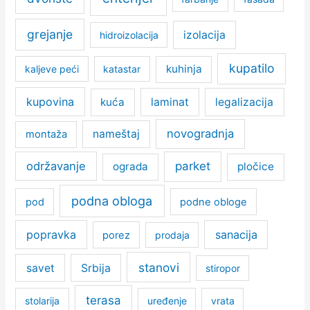
grejanje
izolacija
hidroizolacija
kupatilo
kuhinja
kaljeve peći
katastar
kupovina
kuća
laminat
legalizacija
novogradnja
nameštaj
montaža
održavanje
parket
ograda
pločice
podna obloga
pod
podne obloge
popravka
sanacija
porez
prodaja
stanovi
savet
Srbija
stiropor
terasa
stolarija
uređenje
vrata