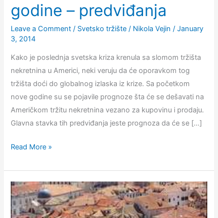
godine – predviđanja
Leave a Comment
/
Svetsko tržište
/
Nikola Vejin
/
January
3, 2014
Kako je poslednja svetska kriza krenula sa slomom tržišta
nekretnina u Americi, neki veruju da će oporavkom tog
tržišta doći do globalnog izlaska iz krize. Sa početkom
nove godine su se pojavile prognoze šta će se dešavati na
Američkom tržitu nekretnina vezano za kupovinu i prodaju.
Glavna stavka tih predviđanja jeste prognoza da će se […]
Tržište
Read More »
nekretnina
u
Americi
tokom
2014