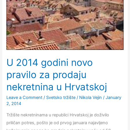
godine
–
predviđanja
U 2014 godini novo
pravilo za prodaju
nekretnina u Hrvatskoj
Leave a Comment
/
Svetsko tržište
/
Nikola Vejin
/
January
2, 2014
Tržište nekretninama u republici Hrvatskoj je doživilo
priličan potres, pošto je od prvog januara najavljeno