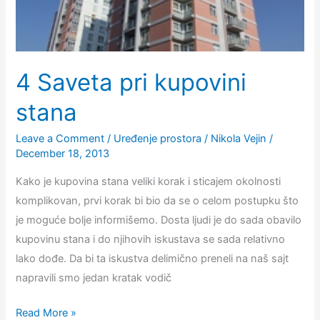
4 Saveta pri kupovini
stana
Leave a Comment
/
Uređenje prostora
/
Nikola Vejin
/
December 18, 2013
Kako je kupovina stana veliki korak i sticajem okolnosti
komplikovan, prvi korak bi bio da se o celom postupku što
je moguće bolje informišemo. Dosta ljudi je do sada obavilo
kupovinu stana i do njihovih iskustava se sada relativno
lako dođe. Da bi ta iskustva delimično preneli na naš sajt
napravili smo jedan kratak vodič
4
Read More »