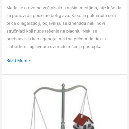
Mada se o ovome već pisalo u našim medijima, nije loše da
se ponovi da posle ne boli glava. Kako je pokrenuta cela
priča o legalizaciji, pojavili su se iznenada neki novi
stručnjaci koji nude rešenje na pladnju. Neki se
predstavljaju kao agencije, neki sa pričom da deluju
slobodno. I uglavnom svi nude rešenje postupka
Oprez
Read More »
pri
legalizaciji
nekretnina