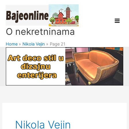
Skip
to
content
O nekretninama
Home
Nikola Vejin
Page 21
Nikola Vejin