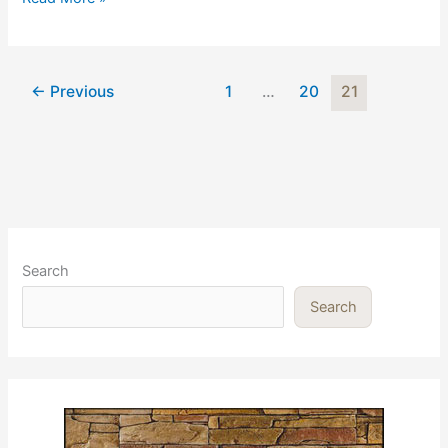
novih
poreza
za
←
Previous
1
…
20
21
nekretnine
u
Hrvatskoj
Search
Search