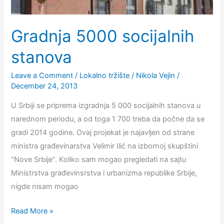
Gradnja 5000 socijalnih
stanova
Leave a Comment
/
Lokalno tržište
/
Nikola Vejin
/
December 24, 2013
U Srbiji se priprema izgradnja 5 000 socijalnih stanova u
narednom periodu, a od toga 1 700 treba da počne da se
gradi 2014 godine. Ovaj projekat je najavljen od strane
ministra građevinarstva Velimir Ilić na izbornoj skupštini
“Nove Srbije”. Koliko sam mogao pregledati na sajtu
Ministrstva građevinsrstva i urbanizma republike Srbije,
nigde nisam mogao
Gradnja
Read More »
5000