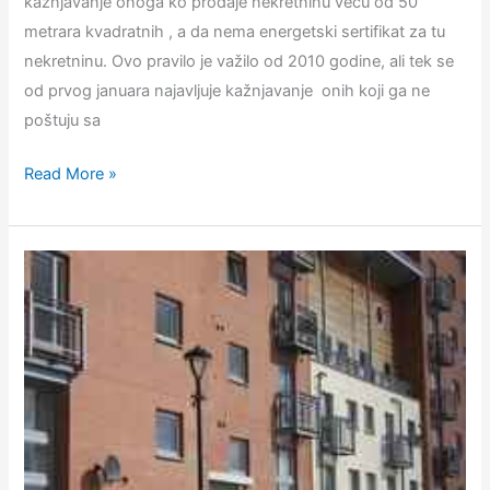
kažnjavanje onoga ko prodaje nekretninu veću od 50
metrara kvadratnih , a da nema energetski sertifikat za tu
nekretninu. Ovo pravilo je važilo od 2010 godine, ali tek se
od prvog januara najavljuje kažnjavanje onih koji ga ne
poštuju sa
U
Read More »
2014
godini
novo
pravilo
za
prodaju
nekretnina
u
Hrvatskoj