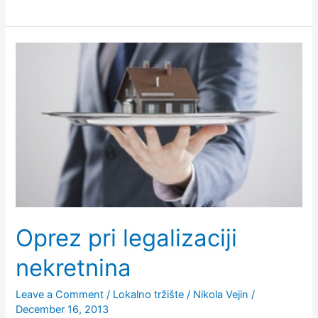
Saveta
pri
kupovini
stana
Oprez pri legalizaciji
nekretnina
Leave a Comment
/
Lokalno tržište
/
Nikola Vejin
/
December 16, 2013