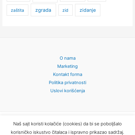
zgrada
zidanje
zaštita
zid
O nama
Marketing
Kontakt forma
Politika privatnosti
Uslovi korišćenja
Sva prava zaštićena, tekstovi se mogu preuzimati samo uz
Naš sajt koristi kolačiće (cookies) da bi se poboljšalo
pisanu dozvolu © 2026 O nekretninama | Sajt napravljen uz
korisničko iskustvo čitalaca i ispravno prikazao sadržaj.