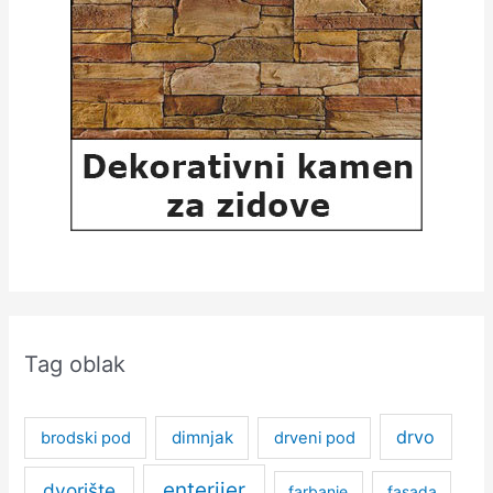
Tag oblak
drvo
dimnjak
brodski pod
drveni pod
enterijer
dvorište
farbanje
fasada