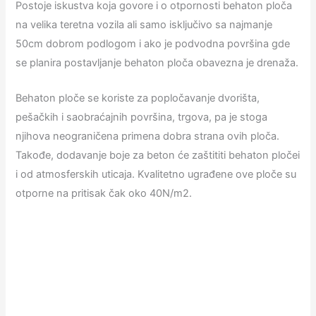
Postoje iskustva koja govore i o otpornosti behaton ploča
na velika teretna vozila ali samo isključivo sa najmanje
50cm dobrom podlogom i ako je podvodna površina gde
se planira postavljanje behaton ploča obavezna je drenaža.
Behaton ploče se koriste za popločavanje dvorišta,
pešačkih i saobraćajnih površina, trgova, pa je stoga
njihova neograničena primena dobra strana ovih ploča.
Takođe, dodavanje boje za beton će zaštititi behaton pločei
i od atmosferskih uticaja. Kvalitetno ugrađene ove ploče su
otporne na pritisak čak oko 40N/m2.