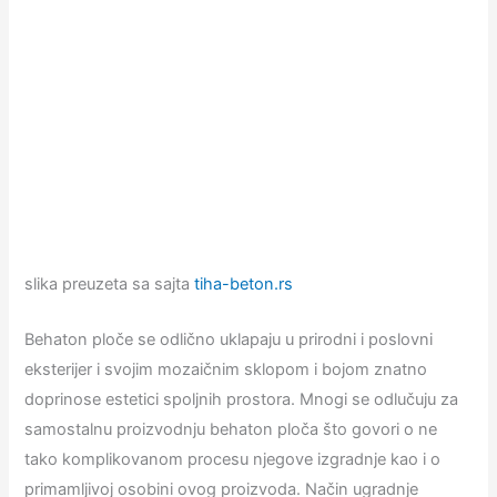
slika preuzeta sa sajta
tiha-beton.rs
Behaton ploče se odlično uklapaju u prirodni i poslovni
eksterijer i svojim mozaičnim sklopom i bojom znatno
doprinose estetici spoljnih prostora. Mnogi se odlučuju za
samostalnu proizvodnju behaton ploča što govori o ne
tako komplikovanom procesu njegove izgradnje kao i o
primamljivoj osobini ovog proizvoda. Način ugradnje