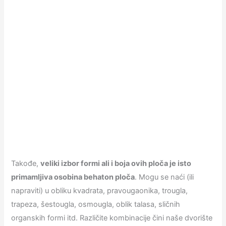
Takođe,
veliki izbor formi ali i boja ovih ploča je isto
primamljiva osobina behaton ploča
. Mogu se naći (ili
napraviti) u obliku kvadrata, pravougaonika, trougla,
trapeza, šestougla, osmougla, oblik talasa, sličnih
organskih formi itd. Različite kombinacije čini naše dvorište