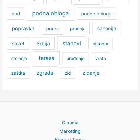
podna obloga
pod
podne obloge
popravka
sanacija
porez
prodaja
stanovi
savet
Srbija
stiropor
terasa
stolarija
uređenje
vrata
zgrada
zidanje
zaštita
zid
O nama
Marketing
Kontakt forma