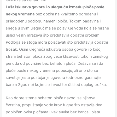
Iskustva sa behatonom
Loša iskustva govore i o ulegnuću između ploča posle
nekog vremena
bez obzira na kvalitetno određenu i
prilagođenu podlogu nameni ploča. Tokom padavina i
snega u ovim ulegnućima se pojavljuje voda koja se mrzne
usled velilih mrazeva što predstavlja dodatni problem.
Podloga se stoga mora pojačavati što predstavlja dodatni
trošak. Osim ulegnuća iskustva osoba govore i o lošoj
strani behaton ploča zbog veće klizavosti tokom zimskog
perioda od površine bez behaton ploča. Dešava se i da
ploče posle nekog vremena popucaju, ali ono što se
savetuje jeste postojanje ugovora (odnosno garancije
barem 2godine) kojim se investitor štiti od duplog troška.
Kao dobre strane behaton ploča navodi se njihova
čvrstina, propuštanje vode kroz fugne što ostavlja deo
popločan ovim pločama uvek suvim bez barica i blata.