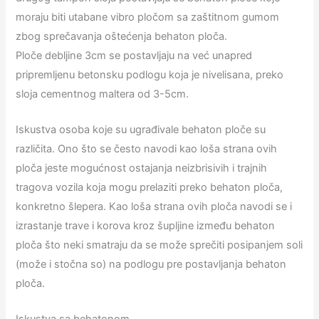
moraju biti utabane vibro pločom sa zaštitnom gumom
zbog sprečavanja oštećenja behaton ploča.
Ploče debljine 3cm se postavljaju na već unapred
pripremljenu betonsku podlogu koja je nivelisana, preko
sloja cementnog maltera od 3-5cm.
Iskustva osoba koje su ugrađivale behaton ploče su
različita. Ono što se često navodi kao loša strana ovih
ploča jeste mogućnost ostajanja neizbrisivih i trajnih
tragova vozila koja mogu prelaziti preko behaton ploča,
konkretno šlepera. Kao loša strana ovih ploča navodi se i
izrastanje trave i korova kroz šupljine između behaton
ploča što neki smatraju da se može sprečiti posipanjem soli
(može i stočna so) na podlogu pre postavljanja behaton
ploča.