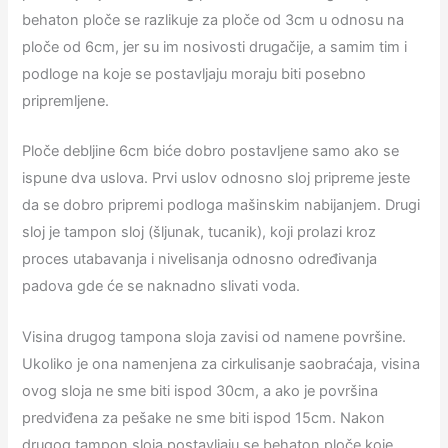
behaton ploče se razlikuje za ploče od 3cm u odnosu na
ploče od 6cm, jer su im nosivosti drugačije, a samim tim i
podloge na koje se postavljaju moraju biti posebno
pripremljene.
Ploče debljine 6cm biće dobro postavljene samo ako se
ispune dva uslova. Prvi uslov odnosno sloj pripreme jeste
da se dobro pripremi podloga mašinskim nabijanjem. Drugi
sloj je tampon sloj (šljunak, tucanik), koji prolazi kroz
proces utabavanja i nivelisanja odnosno određivanja
padova gde će se naknadno slivati voda.
Visina drugog tampona sloja zavisi od namene površine.
Ukoliko je ona namenjena za cirkulisanje saobraćaja, visina
ovog sloja ne sme biti ispod 30cm, a ako je površina
predviđena za pešake ne sme biti ispod 15cm. Nakon
drugog tampon sloja postavljaju se behaton ploče koje