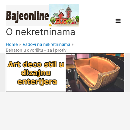
Skip
to
content
O nekretninama
Home
Radovi na nekretninama
Behaton u dvorištu – za i protiv