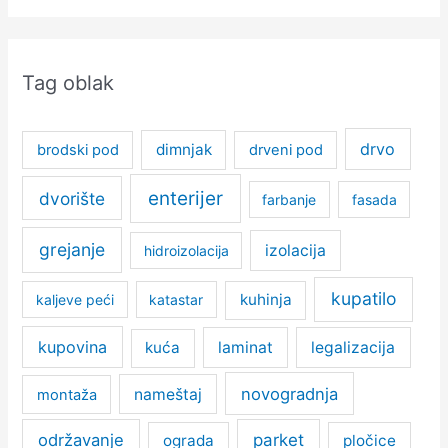
Tag oblak
drvo
dimnjak
brodski pod
drveni pod
enterijer
dvorište
farbanje
fasada
grejanje
izolacija
hidroizolacija
kupatilo
kuhinja
kaljeve peći
katastar
kupovina
kuća
laminat
legalizacija
novogradnja
nameštaj
montaža
održavanje
parket
ograda
pločice