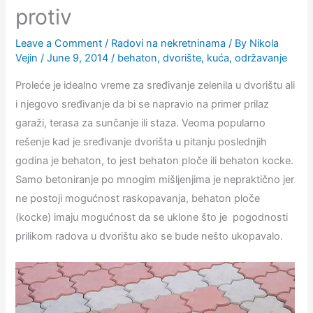
protiv
Leave a Comment
/
Radovi na nekretninama
/ By
Nikola
Vejin
/
June 9, 2014
/
behaton
,
dvorište
,
kuća
,
održavanje
Proleće je idealno vreme za sređivanje zelenila u dvorištu ali
i njegovo sređivanje da bi se napravio na primer prilaz
garaži, terasa za sunčanje ili staza. Veoma popularno
rešenje kad je sređivanje dvorišta u pitanju poslednjih
godina je behaton, to jest behaton ploče ili behaton kocke.
Samo betoniranje po mnogim mišljenjima je nepraktično jer
ne postoji mogućnost raskopavanja, behaton ploče
(kocke) imaju mogućnost da se uklone što je pogodnosti
prilikom radova u dvorištu ako se bude nešto ukopavalo.