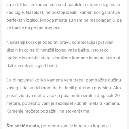
za zid. Idealan kamen ima šest paralelnih strane i izgledaju
kao cigle. Nažalost, ne postoji idealni kamen koji garantuje
perfektan izgled. Mnoga mesta su vam na raspolaganju, pa
se bacite na posao traganja.
Najvažniji korak je odabrati pravu kombinaciju i pravilan
dizajn kako ne bi naružili izgled vaše bašte. Isto tako,
možete iskoristiti stare izlomljene komade kamena kako bi
dali zanimljiviji izgled bašti.
Da bi razumeli koliko kamena vam treba, pomnožite dužinu
vašeg zida sa dubinom da bi dobili potrebnu površinu. Ako
je vaš zid dva metra visok, i pola metra širok, i dugačak 20
metara, potrebno vam je šezdeset kubnih metara kamena.
Kamenje možete potražiti i na stovarištima.
Što se tiče alata
, potrebna vam je lopata za kopanje i