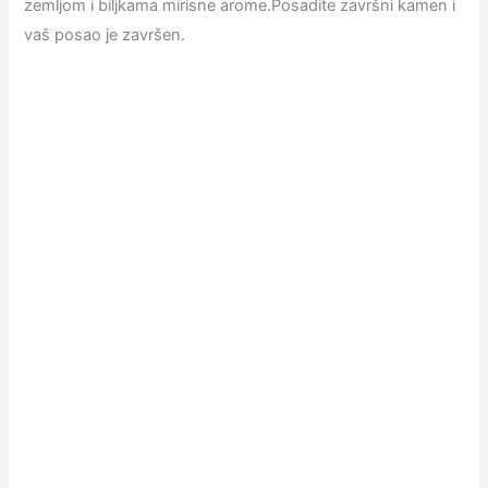
zemljom i biljkama mirisne arome.Posadite završni kamen i
vaš posao je završen.