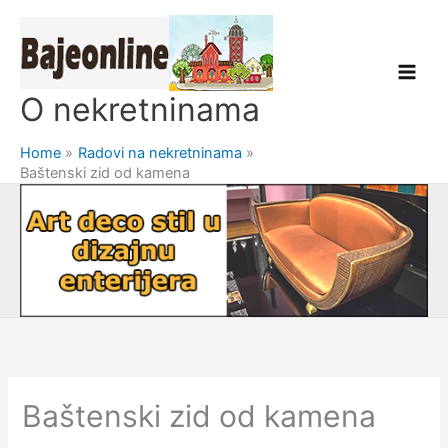
Skip
to
content
O nekretninama
Home
Radovi na nekretninama
Baštenski zid od kamena
Baštenski zid od kamena