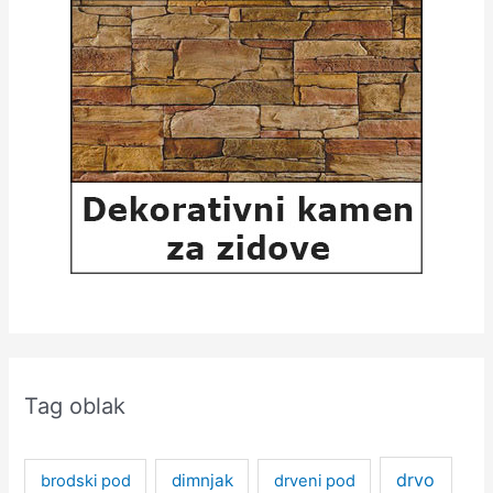
Tag oblak
drvo
dimnjak
brodski pod
drveni pod