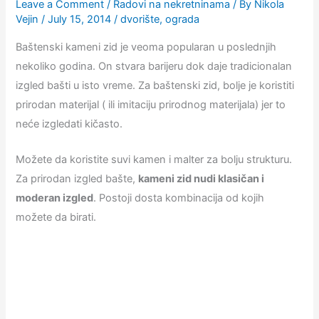
Leave a Comment
/
Radovi na nekretninama
/ By
Nikola
Vejin
/
July 15, 2014
/
dvorište
,
ograda
Baštenski kameni zid je veoma popularan u poslednjih
nekoliko godina. On stvara barijeru dok daje tradicionalan
izgled bašti u isto vreme. Za baštenski zid, bolje je koristiti
prirodan materijal ( ili imitaciju prirodnog materijala) jer to
neće izgledati kičasto.
Možete da koristite suvi kamen i malter za bolju strukturu.
Za prirodan izgled bašte,
kameni zid nudi klasičan i
moderan izgled
. Postoji dosta kombinacija od kojih
možete da birati.