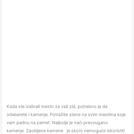
Kada ste izabrali mesto za vaš zid, potrebno je da
odaberete i kamenje. Potražite stene na svim mestima koje
vam padnu na pamet. Najbolje je naći pravougano
kamenje. Zaobljene kamene je skoro nemoguće iskoristiti