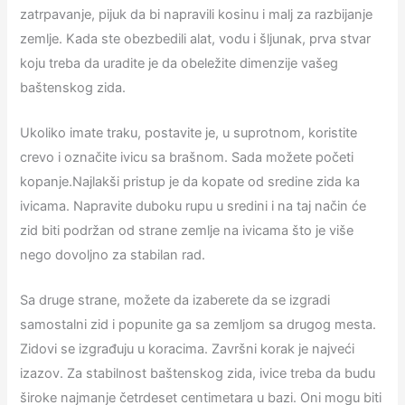
zatrpavanje, pijuk da bi napravili kosinu i malj za razbijanje
zemlje. Kada ste obezbedili alat, vodu i šljunak, prva stvar
koju treba da uradite je da obeležite dimenzije vašeg
baštenskog zida.
Ukoliko imate traku, postavite je, u suprotnom, koristite
crevo i označite ivicu sa brašnom. Sada možete početi
kopanje.Najlakši pristup je da kopate od sredine zida ka
ivicama. Napravite duboku rupu u sredini i na taj način će
zid biti podržan od strane zemlje na ivicama što je više
nego dovoljno za stabilan rad.
Sa druge strane, možete da izaberete da se izgradi
samostalni zid i popunite ga sa zemljom sa drugog mesta.
Zidovi se izgrađuju u koracima. Završni korak je najveći
izazov. Za stabilnost baštenskog zida, ivice treba da budu
široke najmanje četrdeset centimetara u bazi. Oni mogu biti