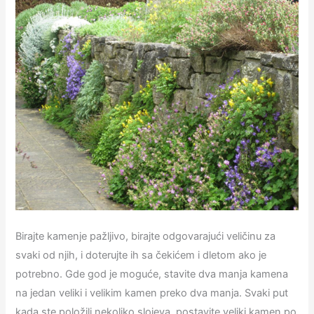
Birajte kamenje pažljivo, birajte odgovarajući veličinu za
svaki od njih, i doterujte ih sa čekićem i dletom ako je
potrebno. Gde god je moguće, stavite dva manja kamena
na jedan veliki i velikim kamen preko dva manja. Svaki put
kada ste položili nekoliko slojeva, postavite veliki kamen po