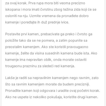
za ovaj korak. Prva rupa mora biti veoma precizno
iskopana i mora imati čvrstinu zbog težina zida koji će se
osloniti na nju. Uzmite vremena da pronađete dobro
kamenje i poređajte ih duž prednje ivice.
Postavite prvi kamen, prebacivate ga preko i čvrsto ga
položite tako da se ne pomera, a zatim popunite sa
preostalim kamenjem. Ako ste koristili pravougaono
kamenje, želite da visina susednih kamena bude ista. Ako
kamenje ima nepravilan oblik, onda morate ostaviti
trougaonu prazninu za sledeći red kamenja.
Lakše je raditi sa nepravilnim kamenjem nego ravnim, zato
što sa ravnim kamenjem morate da budem precizniji.
Pronađite kamen koji odgovara i uradite ovaj početni korak.
Ako ne uspete iz nekoliko pokušaja, koristite drugi kamen.