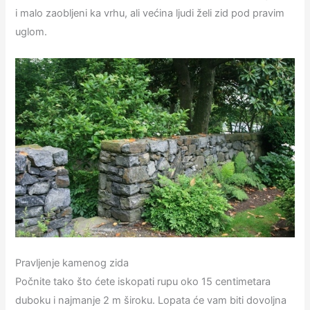
i malo zaobljeni ka vrhu, ali većina ljudi želi zid pod pravim
uglom.
Pravljenje kamenog zida
Počnite tako što ćete iskopati rupu oko 15 centimetara
duboku i najmanje 2 m široku. Lopata će vam biti dovoljna