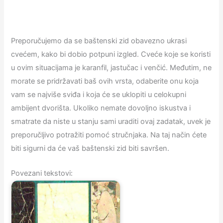
Preporučujemo da se baštenski zid obavezno ukrasi
cvećem, kako bi dobio potpuni izgled. Cveće koje se koristi
u ovim situacijama je karanfil, jastučac i venčić. Međutim, ne
morate se pridržavati baš ovih vrsta, odaberite onu koja
vam se najviše sviđa i koja će se uklopiti u celokupni
ambijent dvorišta. Ukoliko nemate dovoljno iskustva i
smatrate da niste u stanju sami uraditi ovaj zadatak, uvek je
preporučljivo potražiti pomoć stručnjaka. Na taj način ćete
biti sigurni da će vaš baštenski zid biti savršen.
Povezani tekstovi: