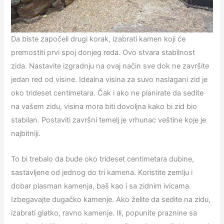
Da biste započeli drugi korak, izabrati kamen koji će
premostiti prvi spoj donjeg reda. Ovo stvara stabilnost
zida. Nastavite izgradnju na ovaj način sve dok ne završite
jedan red od visine. Idealna visina za suvo naslagani zid je
oko trideset centimetara. Čak i ako ne planirate da sedite
na vašem zidu, visina mora biti dovoljna kako bi zid bio
stabilan. Postaviti završni temelj je vrhunac veštine koje je
najbitniji.
To bi trebalo da bude oko trideset centimetara dubine,
sastavljene od jednog do tri kamena. Koristite zemlju i
dobar plasman kamenja, baš kao i sa zidnim ivicama.
Izbegavajte dugačko kamenje. Ako želite da sedite na zidu,
izabrati glatko, ravno kamenje. Ili, popunite praznine sa