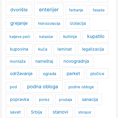
enterijer
dvorište
farbanje
fasada
grejanje
izolacija
hidroizolacija
kupatilo
kuhinja
kaljeve peći
katastar
kupovina
kuća
laminat
legalizacija
novogradnja
nameštaj
montaža
održavanje
parket
ograda
pločice
podna obloga
pod
podne obloge
popravka
sanacija
porez
prodaja
stanovi
savet
Srbija
stiropor