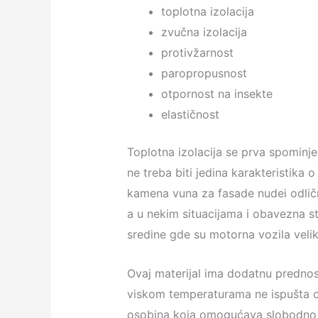
toplotna izolacija
zvučna izolacija
protivžarnost
paropropusnost
otpornost na insekte
elastičnost
Toplotna izolacija se prva spominje
ne treba biti jedina karakteristika o
kamena vuna za fasade nudei odličn
a u nekim situacijama i obavezna s
sredine gde su motorna vozila velik
Ovaj materijal ima dodatnu prednost
viskom temperaturama ne ispušta o
osobina koja omogućava slobodno kr