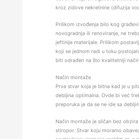
kroz zidove nekretnine (difuzija vo
Prilikom izvođenja bilo kog građevin
novogradnja ili renoviranje, ne treba
jeftinije materijale. Prilikom postav
koji se jednom radi u toku postojan
biti odrađen na što kvalitetniji način
Način montaže
Prva stvar koja je bitna kad je u pi
debljina optimalna. Ovde bi već treb
preporuka je da se ne ide sa debl
Način montaže je sličan bez obzira 
stiropor. Stvar koju moramo obavezn