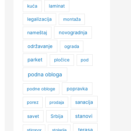
kuća
laminat
legalizacija
montaža
novogradnja
nameštaj
održavanje
ograda
parket
pločice
pod
podna obloga
popravka
podne obloge
sanacija
porez
prodaja
stanovi
savet
Srbija
terasa
stiropor
stolarija