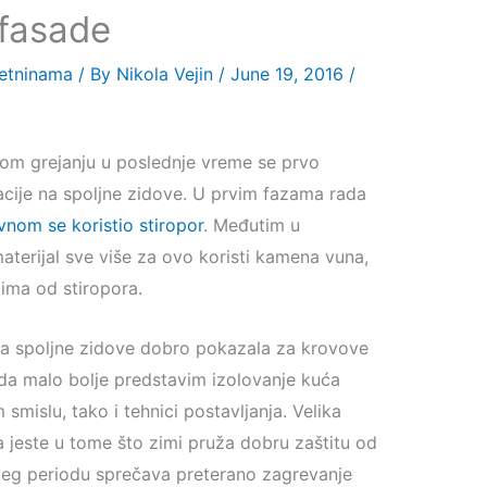
fasade
retninama
/ By
Nikola Vejin
/
June 19, 2016
/
m grejanju u poslednje vreme se prvo
acije na spoljne zidove. U prvim fazama rada
vnom se koristio stiropor
. Međutim u
aterijal sve više za ovo koristi kamena vuna,
jima od stiropora.
a spoljne zidove dobro pokazala za krovove
 da malo bolje predstavim izolovanje kuća
islu, tako i tehnici postavljanja. Velika
a jeste u tome što zimi pruža dobru zaštitu od
njeg periodu sprečava preterano zagrevanje