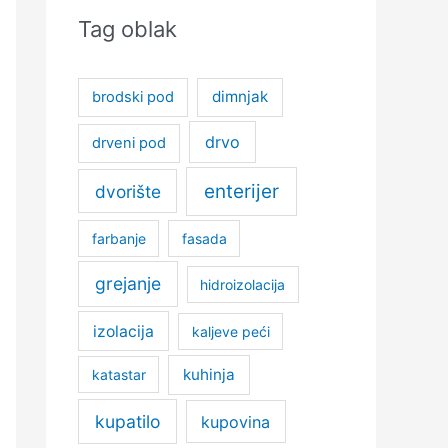
Tag oblak
dimnjak
brodski pod
drvo
drveni pod
enterijer
dvorište
farbanje
fasada
grejanje
hidroizolacija
izolacija
kaljeve peći
kuhinja
katastar
kupatilo
kupovina