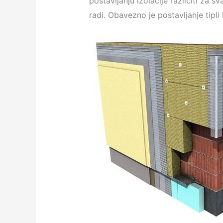
postavljanju izolacije različiti za 
radi. Obavezno je postavljanje tipli