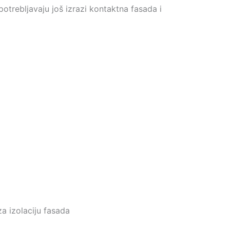
upotrebljavaju još izrazi kontaktna fasada i
a izolaciju fasada