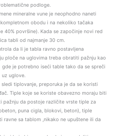
problematične podloge.
kamene mineralne vune je neophodno naneti
po kompletnom obodu i na nekoliko tačaka
ije 40% površine). Kada se započinje novi red
ica tabli od najmanje 30 cm.
trola da li je tabla ravno postavljena
ju ploče na uglovima treba obratiti pažnju kao
) gde je potrebno iseći table tako da se spreči
a uz uglove.
sledi tiplovanje, preporuka je da se koristi
ač. Tiple koje se koriste obavezno moraju biti
i pažnju da postoje različite vrste tiple za
obeton, puna cigla, blokovi, beton), tiple
ti ravne sa tablom ,nikako ne upuštene ili da