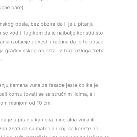
dene pare).
skog posla, bez obzira da li je u pitanju
 se voditi logikom da je najbolje koristiti što
ljanja izolacije povesti i računa da je to posao
ja građevinskog objekta. Iz tog razloga treba
.
tanju kamena vuna za fasade jeste kolika je
ali konsultovati se sa stručnim licima, ali
jinom manjom od 10 cm.
da je u pitanju kamena mineralna vuna ili
o znati da su materijali koji se koriste pri