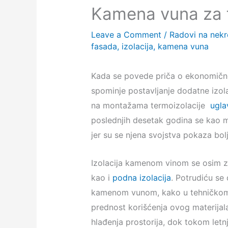
Kamena vuna za 
Leave a Comment
/
Radovi na nek
fasada
,
izolacija
,
kamena vuna
Kada se povede priča o ekonomično
spominje postavljanje dodatne izol
na montažama termoizolacije
ugla
poslednjih desetak godina se kao m
jer su se njena svojstva pokaza bol
Izolacija kamenom vinom se osim z
kao i
podna izolacija
. Potrudiću se
kamenom vunom, kako u tehničkom sm
prednost korišćenja ovog materijal
hlađenja prostorija, dok tokom let