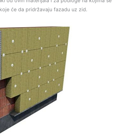
svaki od ovih materijala i za podloge na kojima se
 koje će da pridržavaju fazadu uz zid.