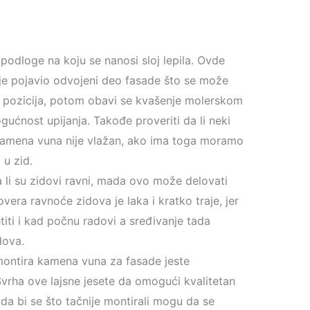
odloge na koju se nanosi sloj lepila. Ovde
nije pojavio odvojeni deo fasade što se može
h pozicija, potom obavi se kvašenje molerskom
ućnost upijanja. Takođe proveriti da li neki
 kamena vuna nije vlažan, ako ima toga moramo
 u zid.
a li su zidovi ravni, mada ovo može delovati
era ravnoće zidova je laka i kratko traje, jer
iti i kad počnu radovi a sređivanje tada
dova.
 montira kamena vuna za fasade jeste
Svrha ove lajsne jesete da omogući kvalitetan
a da bi se što tačnije montirali mogu da se