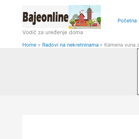
Skip
to
Početna
content
Vodič za uređenje doma
Home
Radovi na nekretninama
Kamena vuna z