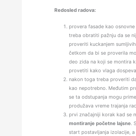
Redosled radova:
provera fasade kao osnovne p
treba obratiti pažnju da se 
proveriti kuckanjem sumljivi
četkom da bi se proverila mog
deo zida na koji se montira
provetiti kako vlaga dospeva
nakon toga treba proveriti d
kao nepotrebno. Međutim prov
se ta odstupanja mogu primet
produžava vreme trajanja ra
prvi značajniji korak kad se
montiranje početne lajsne
. 
start postavljanja izolacije, 