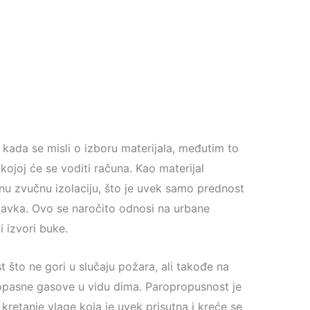
 kada se misli o izboru materijala, međutim to
 kojoj će se voditi računa. Kao materijal
u zvučnu izolaciju, što je uvek samo prednost
tavka. Ovo se naročito odnosi na urbane
i izvori buke.
 što ne gori u slučaju požara, ali takođe na
pasne gasove u vidu dima. Paropropusnost je
etanje vlage koja je uvek prisutna i kreće se