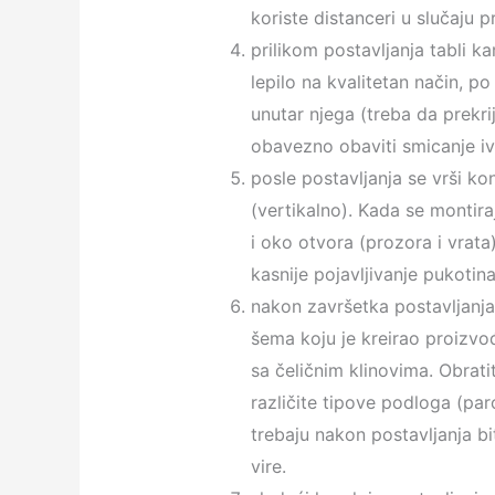
koriste distanceri u slučaju 
prilikom postavljanja tabli 
lepilo na kvalitetan način, 
unutar njega (treba da prekr
obavezno obaviti smicanje iv
posle postavljanja se vrši kon
(vertikalno). Kada se montira
i oko otvora (prozora i vrata
kasnije pojavljivanje pukotin
nakon završetka postavljanja 
šema koju je kreirao proizvođ
sa čeličnim klinovima. Obratit
različite tipove podloga (par
trebaju nakon postavljanja bi
vire.